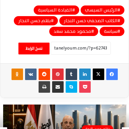
الرئيس السيسي
القيادة السياسية
الكاتب الصحفي حسن النجار
بقلم حسن النجار
سياسة
محمود محمد سعد
نسخ الرابط
فيسبوك
‫X
لينكدإن
‏Tumblr
بينتيريست
‏Reddit
‏VKontakte
Odnoklassniki
‫Pocket
سكايب
مشاركة عبر البريد
طباعة