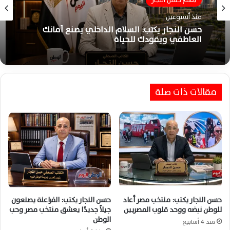
بقلم حسن النجار
منذ أسبوعين
حسن النجار يكتب: السلام الداخلي يصنع أمانك
العاطفي ويقودك للحياة
مقالات ذات صلة
حسن النجار يكتب: منتخب مصر أعاد
حسن النجار يكتب: الفراعنة يصنعون
للوطن نبضه ووحد قلوب المصريين
جيلاً جديدًا يعشق منتخب مصر وحب
الوطن
منذ 4 أسابيع