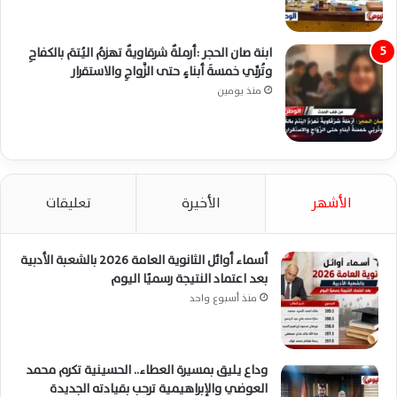
ابنة صان الحجر :أرملةٌ شرقاويةٌ تهزمُ اليُتمَ بالكفاحِ
وتُربِّي خمسةَ أبناءٍ حتى الزَّواجِ والاستقرار
منذ يومين
الأشهر
الأخيرة
تعليقات
أسماء أوائل الثانوية العامة 2026 بالشعبة الأدبية
بعد اعتماد النتيجة رسميًا اليوم
منذ أسبوع واحد
وداع يليق بمسيرة العطاء.. الحسينية تكرم محمد
العوضي والإبراهيمية ترحب بقيادته الجديدة