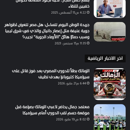
بقلم حسن النجار.. تحية لجنود النظافة كحراس
خفيين للنقاء
4:22 ص15 أغسطس، 2025
جريدة الوطن اليوم تتساءل: هل مصر تتعرض لظواهر
جوية عنيفة مثل إعصار دانيال والذي ضرب شرق ليبيا
وسبب دمارًا هائلً “االأرصاد الجوية” تجيب؟
11:35 م15 سبتمبر، 2023
اخر الاخبار الرياضية
الزمالك بطلاً للدوري المصري بعد فوز قاتل على
سيراميكا كليوباترا بهدف نظيف
6:44 م21 مايو، 2026
معتمد جمال يحاضر لاعبي الزمالك بصرامة قبل
موقعة حسم لقب الدوري أمام سيراميكا
8:02 ص19 مايو، 2026