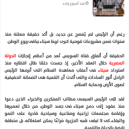
منذ أسبوع واحد
رغم أن الرئيس لم يُفصح عن جديد، بل أكد حقيقة معلنة منذ
سنوات ضمن مشروعات قومية كبرى تربط سيناء بباقى ربوع الوطن.
الحقيقة أن أنفاق قناة السويس تُعد من أعظم إنجازات
الدولة
المصرية
خلال العقد الأخير، إذ جسدت حلمًا طال انتظاره منذ
استرداد
سيناء
فى أعقاب معاهدة السلام التى أبرمها الرئيس
الراحل أنور السادات، والتى أكدت أن التنمية هى الضمانة الحقيقية
لصون الأرض وحماية السلام.
لقد لبّى الرئيس السيسى مطالب المفكرين والخبراء الذين دعوا
منذ عقود إلى دمج سيناء فى جسد الوطن، من خلال تعميرها
وإقامة مجتمعات زراعية وصناعية وسياحية قادرة على النمو
والبقاء، كى لا تبقى شبه الجزيرة فراغًا يمكن استغلاله، بل منطقة
نابضة بالحياة والتنمية.