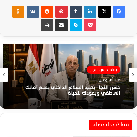
فيسبوك
‫X
لينكدإن
‏Tumblr
بينتيريست
‏Reddit
‏VKontakte
Odnoklassniki
‫Pocket
سكايب
مشاركة عبر البريد
طباعة
بقلم حسن النجار
منذ أسبوعين
حسن النجار يكتب: السلام الداخلي يصنع أمانك
العاطفي ويقودك للحياة
مقالات ذات صلة