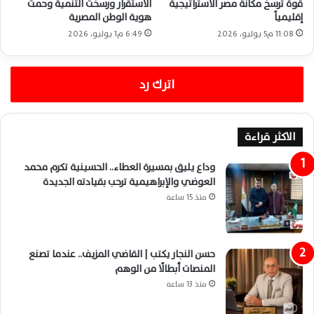
قوة ترسخ مكانة مصر الاستراتيجية
الاستقرار ورسخت التنمية وحمت
إقليمياً
هوية الوطن المصرية
11:08 م5 يوليو، 2026
6:49 م1 يوليو، 2026
اترك رد
الاكثر قراءة
وداع يليق بمسيرة العطاء.. الحسينية تكرم محمد
العوضي والإبراهيمية ترحب بقيادته الجديدة
منذ 15 ساعة
حسن النجار يكتب | القاضي المزيف.. عندما تصنع
المنصات أبطالًا من الوهم
منذ 13 ساعة