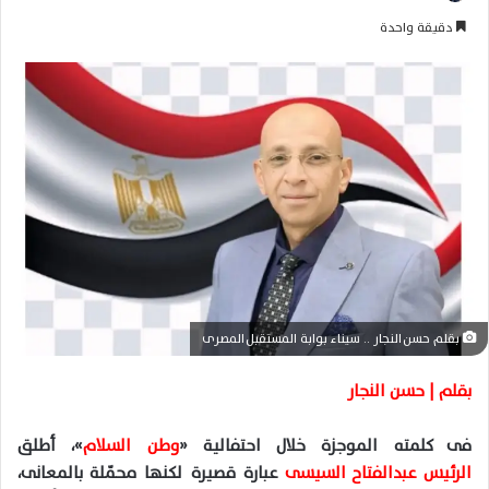
ر
دقيقة واحدة
س
ل
ب
ر
ي
د
ا
إ
ل
ك
ت
ر
بقلم حسن النجار .. سيناء بوابة المستقبل المصرى
و
ن
بقلم | حسن النجار
ي
ا
فى كلمته الموجزة خلال احتفالية «
وطن السلام
»، أطلق
الرئيس عبدالفتاح السيسى
عبارة قصيرة لكنها محمّلة بالمعانى،