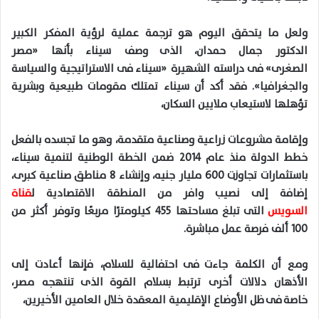
ولعل ما يتحقق اليوم هو ترجمة عملية لرؤية المفكر الكبير
الدكتور جمال حمدان، الذى وصف سيناء بأنها «مصر
الصغرى» فى دراسته الشهيرة «سيناء فى الاستراتيجية والسياسة
والجغرافيا». فقد أكد أن سيناء تمتلك مقومات طبيعية وبشرية
تؤهلها لاستيعاب ملايين السكان،
وإقامة مشروعات زراعية وصناعية متقدمة، وهو ما تجسده بالفعل
خطط الدولة منذ عام 2014 ضمن الخطة الوطنية لتنمية سيناء،
باستثمارات تجاوزت 600 مليار جنيه، وإنشاء 8 مناطق صناعية كبرى،
إضافة إلى نصيب وافر من المنطقة الاقتصادية ل
قناة
السويس
التى تبلغ مساحتها 455 كيلومترًا مربعًا وتوفر أكثر من
100 ألف فرصة عمل مباشرة.
ومع أن الكلمة جاءت فى احتفالية للسلام، فإنها أعادت إلى
الأذهان دلالات أخرى ترتبط بسلام القوة الذى تنتهجه مصر،
خاصة فى ظل الأوضاع الإقليمية المعقدة خلال العامين الأخيرين،