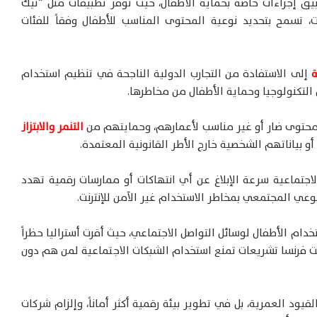
يق إجراءات خاصة بحماية الأطفال، حيث توفر تطبيقات مثل “تيك
، تسمح بتحديد نوعية المحتوى المناسب للأطفال وفقاً للفئات
ة
إلى الاستفادة من التجارب الدولية الناجحة في تنظيم استخدام
ن التكنولوجيا وحماية الأطفال من مخاطرها.
حتوى ضار أو غير مناسب لأعمارهم، وحمايتهم من
التنمر والابتزاز
و بياناتهم الشخصية خارج الأطر القانونية المعتمدة.
اجتماعية سرعة الإبلاغ عن أي انتهاكات أو ممارسات رقمية تهدد
خدام الأطفال لوسائل التواصل الاجتماعي، حيث أقرت أستراليا حظراً
 دون 16 عاماً، فيما ناقشت فرنسا تشريعات تمنع استخدام الشبكات الاجتماعية لمن هم دون
يود العمرية، بل في تطوير بيئة رقمية أكثر أماناً، وإلزام شركات