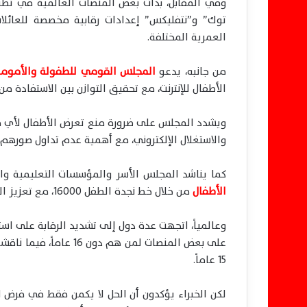
وفي المقابل، بدأت بعض المنصات العالمية في تطب
توك” و”نتفليكس” إعدادات رقابية مخصصة للعائلات
العمرية المختلفة.
من جانبه، يدعو
المجلس القومي للطفولة والأموم
الأطفال للإنترنت، مع تحقيق التوازن بين الاستفادة م
ويشدد المجلس على ضرورة منع تعرض الأطفال لأي م
والاستغلال الإلكتروني، مع أهمية عدم تداول صورهم أ
كما يناشد المجلس الأسر والمؤسسات التعليمية وال
الأطفال
من خلال خط نجدة الطفل 16000، مع تعزيز الوعي المجتمعي بمخاطر الاستخدام غير الآمن للإنترنت.
وعالمياً، اتجهت عدة دول إلى تشديد الرقابة على است
على بعض المنصات لمن هم
15 عاماً.
لكن الخبراء يؤكدون أن الحل لا يكمن فقط في فرض الق