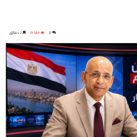
0
11٬549
2 دقائق