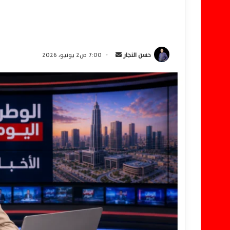
حسن النجار
أ
7:00 ص2 يونيو، 2026
ر
س
ل
ب
ر
ي
د
ا
إ
ل
ك
ت
ر
و