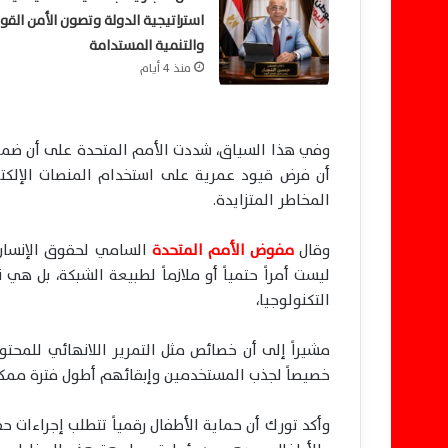
استراتيجية الدولة وتصون الأمن الق
والتنمية المستدامة
منذ 4 أيام
وفي هذا السياق، شددت الأمم المتحدة على أن ضما
أن فرض قيود عمرية على استخدام المنصات الإلكتر
المخاطر المتزايدة.
وقال
مفوض الأمم المتحدة
السامي لحقوق الإنسان، ف
ليست أمراً حتمياً أو ملازماً لطبيعة الشبكة، بل ه
التكنولوجيا،
مشيراً إلى أن خصائص مثل التمرير اللانهائي للمحتو
خصيصاً لجذب المستخدمين وإبقائهم أطول فترة ممكن
وأكد تورك أن حماية الأطفال رقمياً تتطلب إجراءات ح