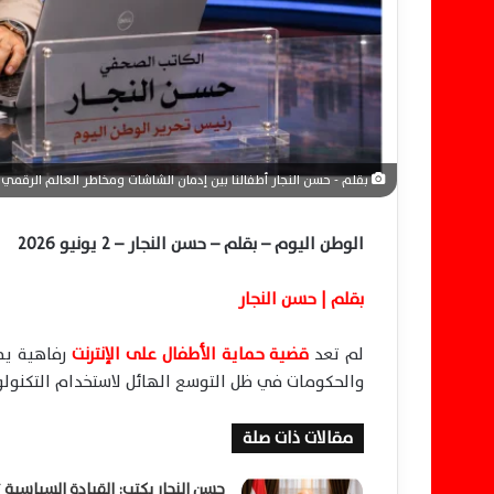
ن
ي
ا
بقلم - حسن النجار أطفالنا بين إدمان الشاشات ومخاطر العالم الرقمي
الوطن اليوم – بقلم – حسن النجار – 2 يونيو 2026
بقلم | حسن النجار
لم تعد
قضية حماية الأطفال على الإنترنت
رفاهية يم
والحكومات في ظل التوسع الهائل لاستخدام التكنولوج
مقالات ذات صلة
حسن النجار يكتب: القيادة السياسية 