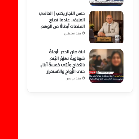
حسن النجار يكتب | القاضي
المزيف.. عندما تصنع
المنصات أبطالًا من الوهم
منذ ساعتين
ابنة صان الحجر :أرملةٌ
شرقاويةٌ تهزمُ اليُتمَ
بالكفاحِ وتُربِّي خمسةَ أبناءٍ
حتى الزَّواجِ والاستقرار
منذ يومين