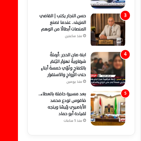
حسن النجار يكتب | القاضي
المزيف.. عندما تصنع
المنصات أبطالًا من الوهم
منذ ساعتين
ابنة صان الحجر :أرملةٌ
شرقاويةٌ تهزمُ اليُتمَ
بالكفاحِ وتُربِّي خمسةَ أبناءٍ
حتى الزَّواجِ والاستقرار
منذ يومين
بعد مسيرة حافلة بالعطاء..
فاقوس تودع محمد
الأباصيري رئيسًا ويتجه
لقيادة أبو حماد
منذ 5 ساعات