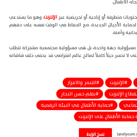
جاه الأطفال.
ويات متطرفة أو إباحية أو تحريضية عبر
الإنترنت
، وهو ما يستدعي
 لحماية الأجيال الجديدة، مع الحفاظ في الوقت نفسه على حقهم
ابية وآمنة.
د مسؤولية جهة واحدة، بل هي مسؤولية مجتمعية مشتركة تتطلب
حتى لا نخسر جيلاً كاملاً لصالح عالم افتراضي قد يخفي خلف شاشاته
الإنترنت
التنمر والابتزاز
قطاع الإنترنت
بقلم حسن النجار
تماعي
حماية الأطفال في البيئة الرقمية
حماية الأطفال على الإنترنت
حسن النجار يكتب: مشاركة تاريخية للفراعنة
صنعت الفخر ورسخت مكانة مصر عالميًا
نسخ الرابط